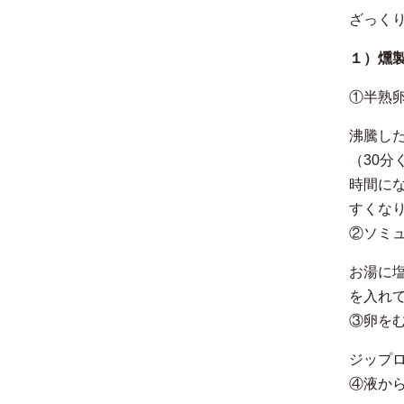
ざっく
１）燻
①半熟
沸騰し
（30
時間に
すくな
②ソミ
お湯に
を入れ
③卵を
ジップ
④液か