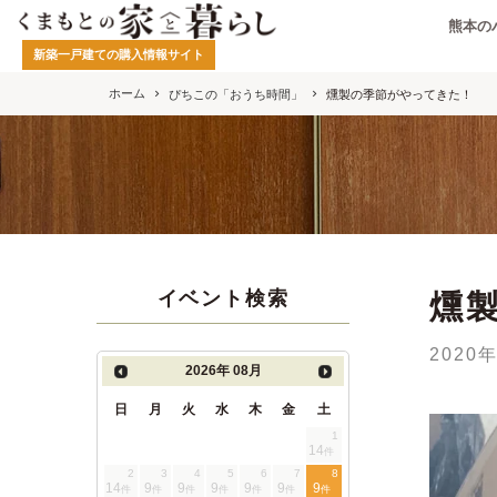
熊本の
新築一戸建ての購入情報サイト
ホーム
ぴちこの「おうち時間」
燻製の季節がやってきた！
イベント検索
燻
2020
2026年
08月
日
月
火
水
木
金
土
1
14
件
2
3
4
5
6
7
8
14
9
9
9
9
9
9
件
件
件
件
件
件
件