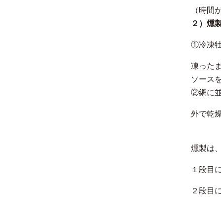
（時間
２）燻
①冷凍
凍った
ソース
②網に
外で乾
燻製は
１段目
２段目