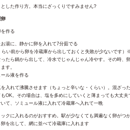
りとした作り方。本当にざっくりですみません?
製卵
卵を作る
たお湯に、静かに卵を入れて7分茹でる
分くらい前から卵を冷蔵庫から出しておくと失敗が少ないです）※
なったら鍋から出して、冷水でじゃんじゃん冷やす。その時、
ります。
ュール液を作る
塩を入れて沸騰させます（ちょっと辛いな・くらい）。混ざっ
てもOK。その場合は、塩を多めにしていくと薄まっても大丈夫
むいて、ソミュール液に入れて冷蔵庫へ入れて一晩
ロックに入れるのがおすすめ。駅が少なくても満遍なく卵がつ
ら卵を出して、網に並べて冷蔵庫に入れます