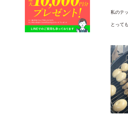
私のテ
とって