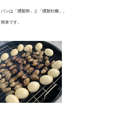
ッパンは「燻製卵」と「燻製牡蠣」。
も簡単です。