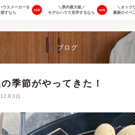
ハウスメーカーを
＼県内最大級／
＼オトク
59
58
探すなら
モデルハウス見学するなら
最新のイベ
ブログ
製の季節がやってきた！
年12月3日