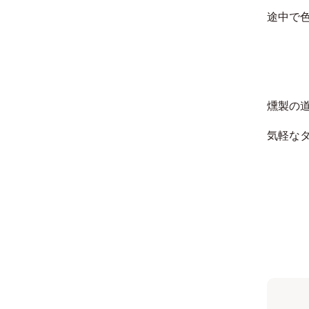
途中で
燻製の
気軽な