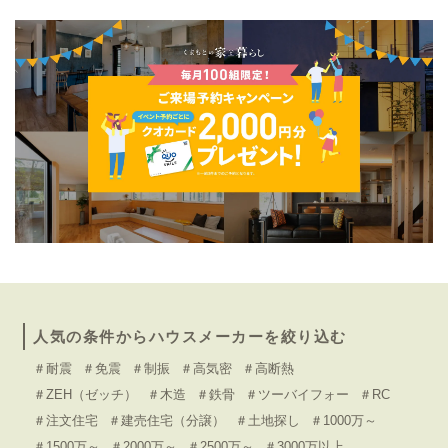
人気の条件からハウスメーカーを絞り込む
＃耐震
＃免震
＃制振
＃高気密
＃高断熱
＃ZEH（ゼッチ）
＃木造
＃鉄骨
＃ツーバイフォー
＃RC
＃注文住宅
＃建売住宅（分譲）
＃土地探し
＃1000万～
＃1500万～
＃2000万～
＃2500万～
＃3000万以上