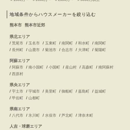
地域条件からハウスメーカーを絞り込む
熊本市
熊本市近郊
県北エリア
/
/
/
/
/
/
荒尾市
玉名市
玉東町
南関町
和水町
南関町
/
/
/
/
/
/
長州町
山鹿市
菊池市
合志市
大津町
菊陽町
阿蘇エリア
/
/
/
/
/
/
阿蘇市
南小国町
小国町
産山村
高森町
南阿蘇村
/
西原村
県央エリア
/
/
/
/
/
/
宇土市
宇城市
美里町
御船町
嘉島町
益城町
/
/
甲佐町
山都町
県南エリア
/
/
/
/
/
八代市
氷川町
水俣市
芦北町
津奈木町
人吉・球磨エリア