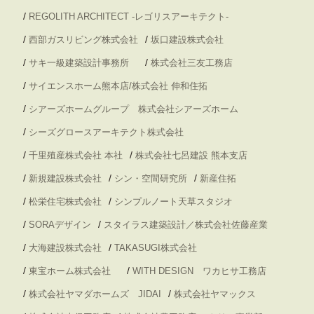
/
REGOLITH ARCHITECT -レゴリスアーキテクト-
/
/
西部ガスリビング株式会社
坂口建設株式会社
/
/
サキ一級建築設計事務所
株式会社三友工務店
/
サイエンスホーム熊本店/株式会社 伸和住拓
/
シアーズホームグループ 株式会社シアーズホーム
/
シーズグロースアーキテクト株式会社
/
/
千里殖産株式会社 本社
株式会社七呂建設 熊本支店
/
/
/
新規建設株式会社
シン・空間研究所
新産住拓
/
/
松栄住宅株式会社
シンプルノート天草スタジオ
/
/
SORAデザイン
スタイラス建築設計／株式会社佐藤産業
/
/
大海建設株式会社
TAKASUGI株式会社
/
/
東宝ホーム株式会社
WITH DESIGN ワカヒサ工務店
/
/
株式会社ヤマダホームズ JIDAI
株式会社ヤマックス