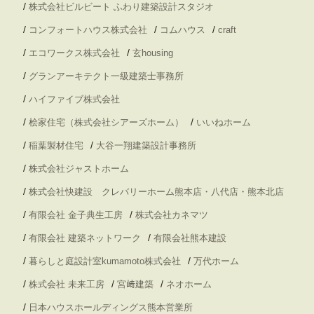
/
株式会社ビルビート ふわり建築設計スタジオ
/
/
/
コンフォートハウス株式会社
コムハウス
craft
/
/
エコワークス株式会社
玄housing
/
グランアーキテクト一級建築士事務所
/
ハイファイブ株式会社
/
/
桧家住宅（株式会社シアーズホーム）
いいねホーム
/
/
稲葉製材住宅
大谷一翔建築設計事務所
/
株式会社ジャストホーム
/
株式会社快建設 クレバリーホーム熊本店・八代店・熊本北店
/
/
有限会社 金子典生工房
株式会社カネマツ
/
/
有限会社 建築ネットワーク
有限会社熊本建設
/
/
暮らしと庭設計室kumamoto株式会社
万代ホーム
/
/
/
株式会社 未来工房
宮﨑建築
ネオホーム
/
日本ハウスホールディングス熊本営業所