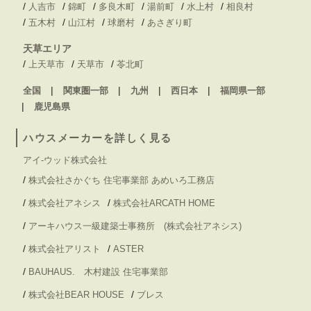
/
/
/
/
/
/
人吉市
錦町
多良木町
湯前町
水上村
相良村
/
/
/
/
五木村
山江村
球磨村
あさぎり町
天草エリア
/
/
/
上天草市
天草市
苓北町
全国
関東圏一部
九州
西日本
福岡県一部
鹿児島県
ハウスメーカーを詳しく見る
アイ-ウッド株式会社
/
株式会社さかぐち 住宅事業部 あめいろ工務店
/
/
株式会社アネシス
株式会社ARCATH HOME
/
アーキハウス一級建築士事務所 (株式会社アネシス)
/
/
株式会社アリスト
ASTER
/
BAUHAUS. 木村建設 住宅事業部
/
/
株式会社BEAR HOUSE
ブレス